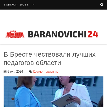
8 АВГУСТА 2026 Г.
Togg
navig
В Бресте чествовали лучших
педагогов области
5 окт. 2024 г.
Комментариев нет