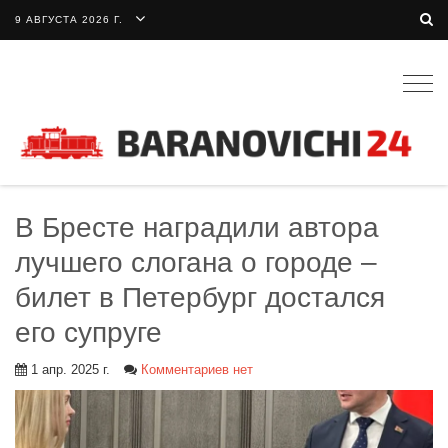
9 АВГУСТА 2026 Г.
Togg
navig
В Бресте наградили автора
лучшего слогана о городе –
билет в Петербург достался
его супруге
1 апр. 2025 г.
Комментариев нет