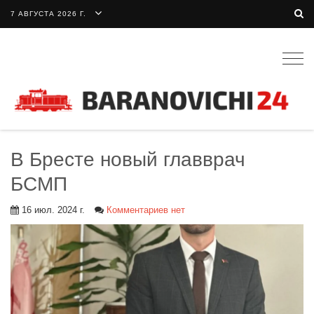
7 АВГУСТА 2026 Г.
Togg
navig
В Бресте новый главврач
БСМП
16 июл. 2024 г.
Комментариев нет