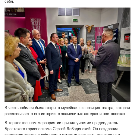
себя.
В честь юбилея была открыта музейная экспозиция театра, которая
рассказывает о его истории, о знаменитых актерах и постановках.
В торжественном мероприятии принял участие председатель
Брестского горисполкома Сергей Лободинский. Он поздравил
коллектив театра с юбилеем и отметил важность его вклада в