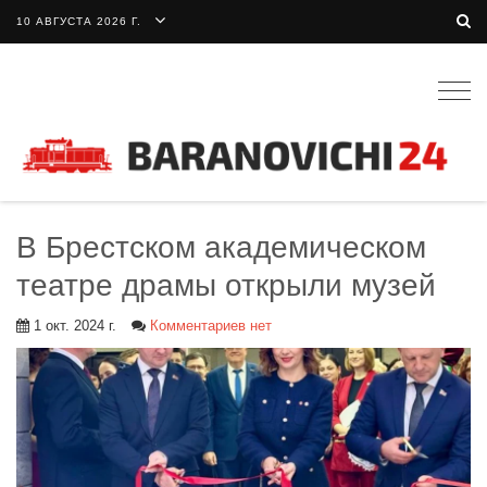
10 АВГУСТА 2026 Г.
Togg
navig
В Брестском академическом
театре драмы открыли музей
1 окт. 2024 г.
Комментариев нет