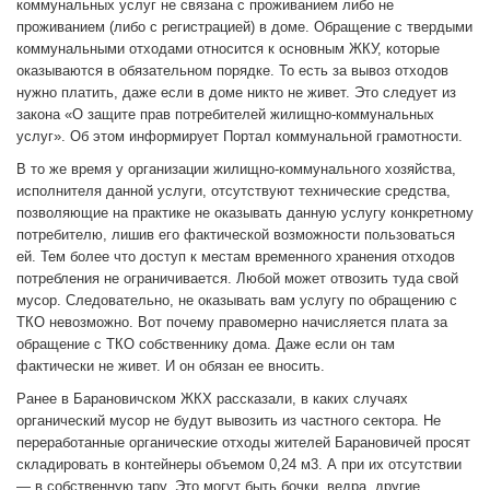
коммунальных услуг не связана с проживанием либо не
проживанием (либо с регистрацией) в доме. Обращение с твердыми
коммунальными отходами относится к основным ЖКУ, которые
оказываются в обязательном порядке. То есть за вывоз отходов
нужно платить, даже если в доме никто не живет. Это следует из
закона «О защите прав потребителей жилищно-коммунальных
услуг». Об этом информирует Портал коммунальной грамотности.
В то же время у организации жилищно-коммунального хозяйства,
исполнителя данной услуги, отсутствуют технические средства,
позволяющие на практике не оказывать данную услугу конкретному
потребителю, лишив его фактической возможности пользоваться
ей. Тем более что доступ к местам временного хранения отходов
потребления не ограничивается. Любой может отвозить туда свой
мусор. Следовательно, не оказывать вам услугу по обращению с
ТКО невозможно. Вот почему правомерно начисляется плата за
обращение с ТКО собственнику дома. Даже если он там
фактически не живет. И он обязан ее вносить.
Ранее в Барановичском ЖКХ рассказали, в каких случаях
органический мусор не будут вывозить из частного сектора. Не
переработанные органические отходы жителей Барановичей просят
складировать в контейнеры объемом 0,24 м3. А при их отсутствии
— в собственную тару. Это могут быть бочки, ведра, другие