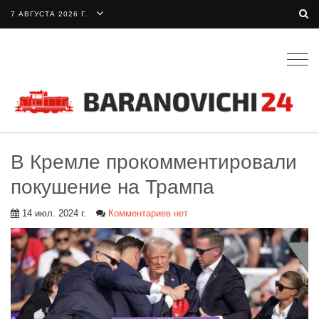
7 АВГУСТА 2026 Г.
Togg
navig
В Кремле прокомментировали
покушение на Трампа
14 июл. 2024 г.
Комментариев нет