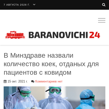
7 АВГУСТА 2026 Г.
Togg
navig
В Минздраве назвали
количество коек, отданых для
пациентов с ковидом
15 окт. 2021 г.
Комментариев нет