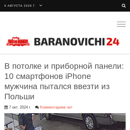
9 АВГУСТА 2026 Г.
Togg
navig
В потолке и приборной панели:
10 смартфонов iPhone
мужчина пытался ввезти из
Польши
7 окт. 2024 г.
Комментариев нет