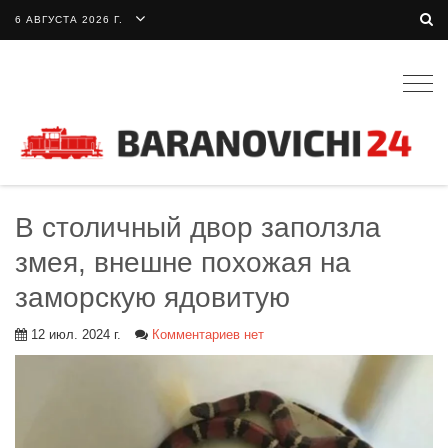
6 АВГУСТА 2026 Г.
Togg
navig
В столичный двор заползла
змея, внешне похожая на
заморскую ядовитую
12 июл. 2024 г.
Комментариев нет