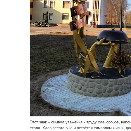
Этот знак – символ уважения к труду хлеборобов, напом
стола. Хлеб всегда был и остаётся символом жизни, до