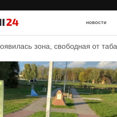
НОВОСТИ
оявилась зона, свободная от таб
Тайный гость: доставка Капибара
Тайный гость: Кафе "Gran