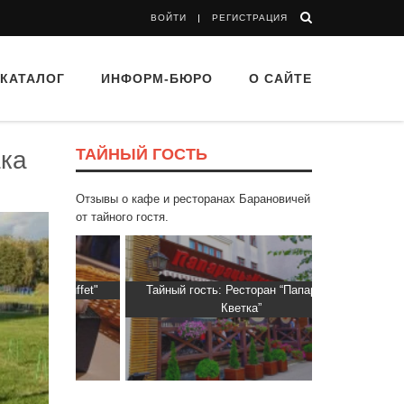
ВОЙТИ
РЕГИСТРАЦИЯ
КАТАЛОГ
ИНФОРМ-БЮРО
О САЙТЕ
ТАЙНЫЙ ГОСТЬ
ака
Отзывы о кафе и ресторанах Барановичей
от тайного гостя.
d Buffet"
Тайный гость: Ресторан “Папараць
Тайный гос
Кветка”