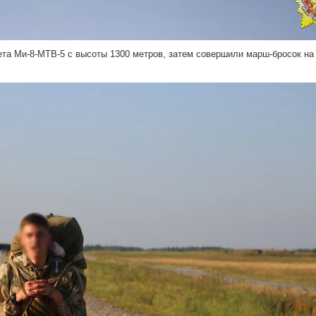
та Ми-8-МТВ-5 с высоты 1300 метров, затем совершили марш-бросок на