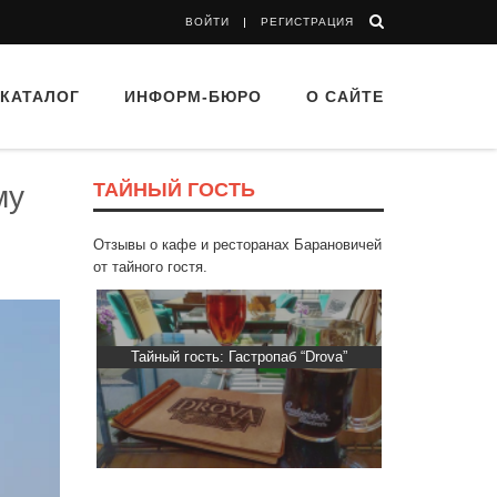
ВОЙТИ
РЕГИСТРАЦИЯ
КАТАЛОГ
ИНФОРМ-БЮРО
О САЙТЕ
ТАЙНЫЙ ГОСТЬ
му
Отзывы о кафе и ресторанах Барановичей
от тайного гостя.
Пиросмани»
Тайный гость: Гастропаб “Drova”
Тайный гос