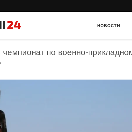
НОВОСТИ
 чемпионат по военно-прикладно
ю
Тайный гость: кафе «Фасти Хасти»
Тайный гость: ресторан «