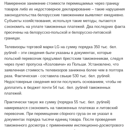
Намеренное занижение стоимости перемещаемых через границу
товаров либо их недостоверное декларирование – такие нарушения
законодательства белорусские таможенники выявляют ежедневно.
Субъекты хозяйствования, используя такие методы, пытаются
сэкономить на уплате таможенных платежей. Два последних факта
пресечены на белорусско-польской и белорусско-литовской
границах.
Телевизоры торговой марки LG на сумму порядка 350 тыс. бел.
рублей – эти сведения были указаны в документах, которые
польский перевозчик предъявил брестским таможенникам, следуя
через пункт пропуска «Козловичи» из Польши. Установлено, что
заявленная стоимость телевизоров занижена более чем в полтора
раза. Фактическая - составила свыше 530 тыс. бел. рублей.
Недостоверные сведения могли послужить основанием, чтобы не
доплатить в бюджет почти 54 тыс. бел. рублей таможенных
платежей.
Практически такую же сумму (порядка 55 тыс. бел. рублей)
намеревался сэкономить на таможенных платежах и литовский
перевозчик. При перемещении сборного груза он не указал в
документах порядка тысячи единиц товара. После проведения
таможенного досмотра с применением инспекционно-досмотрового