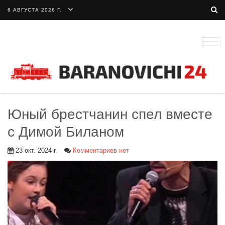
6 АВГУСТА 2026 Г.
Togg
navig
Юный брестчанин спел вместе
с Димой Биланом
23 окт. 2024 г.
Комментариев нет