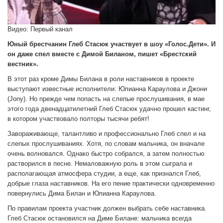
Видео: Первый канал
Юный брестчанин Глеб Стасюк участвует в шоу «Голос.Дети». И
он даже спел вместе с Димой Биланом, пишет «Брестский
вестник».
В этот раз кроме Димы Билана в роли наставников в проекте
выступают известные исполнители: Юлианна Караулова и Джони
(Jony). Но прежде чем попасть на слепые прослушивания, в мае
этого года двенадцатилетний Глеб Стасюк удачно прошел кастинг,
в котором участвовало полторы тысячи ребят!
Завораживающе, талантливо и профессионально Глеб спел и на
слепых прослушиваниях. Хотя, по словам мальчика, он вначале
очень волновался. Однако быстро собрался, а затем полностью
растворился в песне. Немаловажную роль в этом сыграла и
располагающая атмосфера студии, а еще, как признался Глеб,
добрые глаза наставников. На его пение практически одновременно
повернулись Дима Билан и Юлианна Караулова.
По правилам проекта участник должен выбрать себе наставника.
Глеб Стасюк остановился на Диме Билане: мальчика всегда