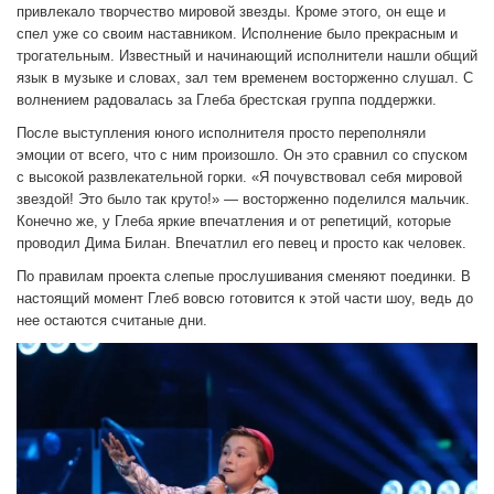
привлекало творчество мировой звезды. Кроме этого, он еще и
спел уже со своим наставником. Исполнение было прекрасным и
трогательным. Известный и начинающий исполнители нашли общий
язык в музыке и словах, зал тем временем восторженно слушал. С
волнением радовалась за Глеба брестская группа поддержки.
После выступления юного исполнителя просто переполняли
эмоции от всего, что с ним произошло. Он это сравнил со спуском
с высокой развлекательной горки. «Я почувствовал себя мировой
звездой! Это было так круто!» — восторженно поделился мальчик.
Конечно же, у Глеба яркие впечатления и от репетиций, которые
проводил Дима Билан. Впечатлил его певец и просто как человек.
По правилам проекта слепые прослушивания сменяют поединки. В
настоящий момент Глеб вовсю готовится к этой части шоу, ведь до
нее остаются считаные дни.