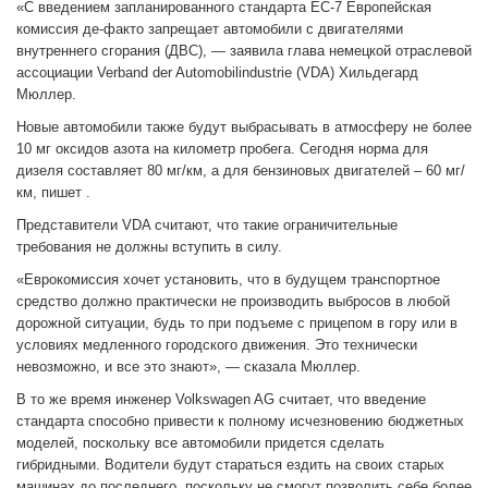
«С введением запланированного стандарта ЕС-7 Европейская
комиссия де-факто запрещает автомобили с двигателями
внутреннего сгорания (ДВС), — заявила глава немецкой отраслевой
ассоциации Verband der Automobilindustrie (VDA) Хильдегард
Мюллер.
Новые автомобили также будут выбрасывать в атмосферу не более
10 мг оксидов азота на километр пробега. Сегодня норма для
дизеля составляет 80 мг/км, а для бензиновых двигателей – 60 мг/
км, пишет .
Представители VDA считают, что такие ограничительные
требования не должны вступить в силу.
«Еврокомиссия хочет установить, что в будущем транспортное
средство должно практически не производить выбросов в любой
дорожной ситуации, будь то при подъеме с прицепом в гору или в
условиях медленного городского движения. Это технически
невозможно, и все это знают», — сказала Мюллер.
В то же время инженер Volkswagen AG считает, что введение
стандарта способно привести к полному исчезновению бюджетных
моделей, поскольку все автомобили придется сделать
гибридными. Водители будут стараться ездить на своих старых
машинах до последнего, поскольку не смогут позволить себе более