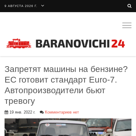
9 АВГУСТА 2026 Г.
Togg
navig
Запретят машины на бензине?
ЕС готовит стандарт Euro-7.
Автопроизводители бьют
тревогу
19 янв. 2022 г.
Комментариев нет