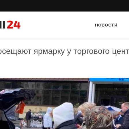
НОВОСТИ
осещают ярмарку у торгового цен
Тайный гость: ресторан «Пиросмани»
Тайный гость: кафе «Фас