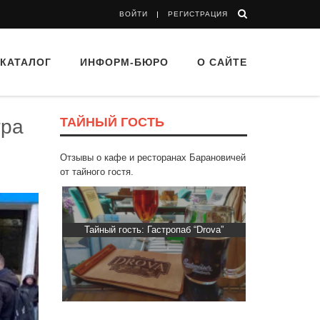
ВОЙТИ
РЕГИСТРАЦИЯ
КАТАЛОГ
ИНФОРМ-БЮРО
О САЙТЕ
ТАЙНЫЙ ГОСТЬ
тра
Отзывы о кафе и ресторанах Барановичей
от тайного гостя.
ти Хасти»
Тайный гость: Гастропаб “Drova”
Тайный гост