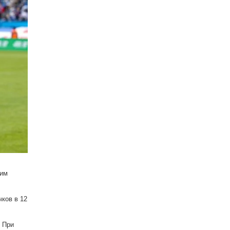
ним
чков в 12
. При