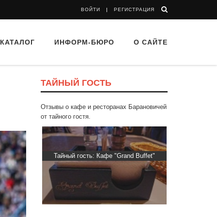
ВОЙТИ
РЕГИСТРАЦИЯ
КАТАЛОГ
ИНФОРМ-БЮРО
О САЙТЕ
ТАЙНЫЙ ГОСТЬ
Отзывы о кафе и ресторанах Барановичей
от тайного гостя.
d Buffet"
Тайный гость: кафе «Автограф»
Тайный гость