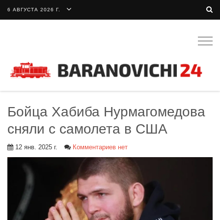
6 АВГУСТА 2026 Г.
Togg
navig
Бойца Хабиба Нурмагомедова
сняли с самолета в США
12 янв. 2025 г.
Комментариев нет