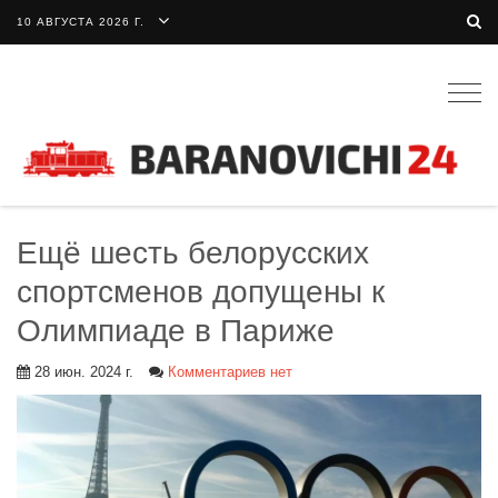
10 АВГУСТА 2026 Г.
Togg
navig
Ещё шесть белорусских
спортсменов допущены к
Олимпиаде в Париже
28 июн. 2024 г.
Комментариев нет