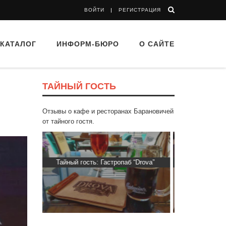
ВОЙТИ
РЕГИСТРАЦИЯ
КАТАЛОГ
ИНФОРМ-БЮРО
О САЙТЕ
ТАЙНЫЙ ГОСТЬ
Отзывы о кафе и ресторанах Барановичей
от тайного гостя.
 “Drova”
Тайный гость: Кафе "Grand Buffet"
Тайный гость