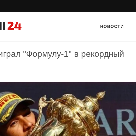
НОВОСТИ
играл "Формулу-1" в рекордный
Тайный гость: Ресторан “Папараць
Тайный гость: Гастропаб
Кветка”