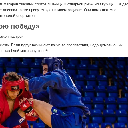
 из макарон твердых сортов пшеницы и отварной рыбы или курицы. На де
ые добавки также присутствуют в моем рационе. Они помогают мне
 молодой спортсмен.
ою победу»
ажен настрой.
беду. Если вдруг возникают какие-то препятствия, надо думать об их
но так Глеб мотивирует себя.