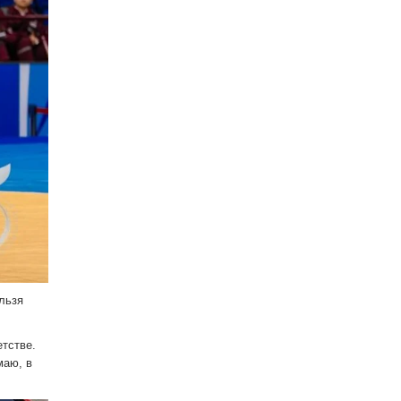
льзя
етстве.
маю, в