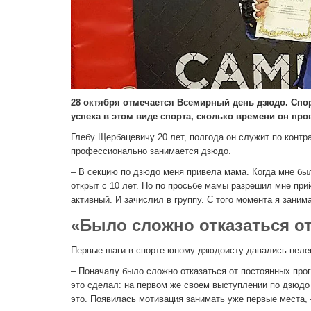
28 октября отмечается Всемирный день дзюдо. Спорт
успеха в этом виде спорта, сколько времени он пров
Глебу Щербацевичу 20 лет, полгода он служит по контра
профессионально занимается дзюдо.
– В секцию по дзюдо меня привела мама. Когда мне был
открыт с 10 лет. Но по просьбе мамы разрешил мне прий
активный. И зачислил в группу. С того момента я заним
«Было сложно отказаться от
Первые шаги в спорте юному дзюдоисту давались нелег
– Поначалу было сложно отказаться от постоянных прогу
это сделал: на первом же своем выступлении по дзюдо я
это. Появилась мотивация занимать уже первые места, 