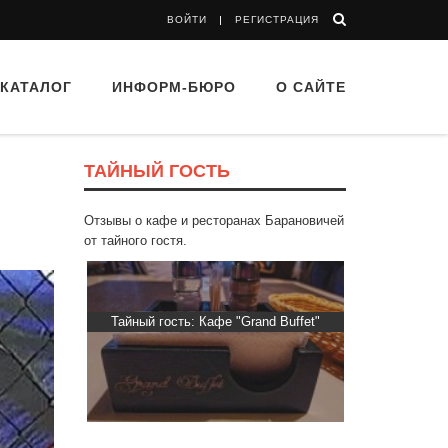
ВОЙТИ
РЕГИСТРАЦИЯ
КАТАЛОГ
ИНФОРМ-БЮРО
О САЙТЕ
ТАЙНЫЙ ГОСТЬ
Отзывы о кафе и ресторанах Барановичей
от тайного гостя.
 “Drova”
Тайный гость: Кафе "Grand Buffet"
Тайный гость