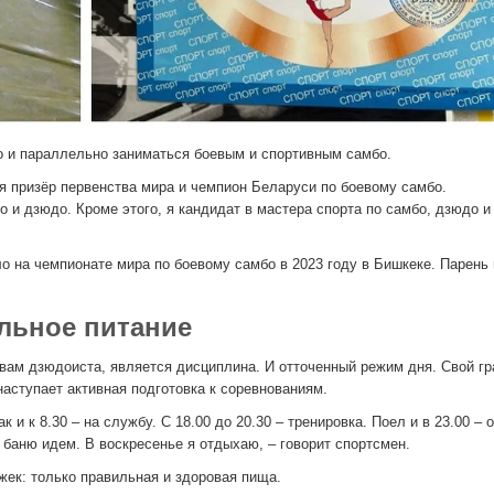
о и параллельно заниматься боевым и спортивным самбо.
я призёр первенства мира и чемпион Беларуси по боевому самбо.
 и дзюдо. Кроме этого, я кандидат в мастера спорта по самбо, дзюдо и
о на чемпионате мира по боевому самбо в 2023 году в Бишкеке. Парень
льное питание
овам дзюдоиста, является дисциплина. И отточенный режим дня. Свой г
наступает активная подготовка к соревнованиям.
к и к 8.30 – на службу. С 18.00 до 20.30 – тренировка. Поел и в 23.00 – 
 в баню идем. В воскресенье я отдыхаю, – говорит спортсмен.
жек: только правильная и здоровая пища.