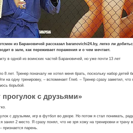
смен из Барановичей рассказал baranovichi24.by, легко ли добитьс
одит в зале, как переживает поражения и о чем мечтает.
кту в одной из воинских частей Барановичей, но уже почти 13 лет
о 8 лет. Тренер поначалу не хотел меня брать, поскольку набор детей 
ти на одну тренировку, – вспоминает Глеб. – Тренер сразу заметил, что 
аюсь борьбой.
 прогулок с друзьями»
ко.
лок с друзьями, игр в футбол во дворе. Но потом я стал понимать, рад
 занял 2 место. Я сразу понял, что не зря хожу на тренировки и трачу 
– признается парень.