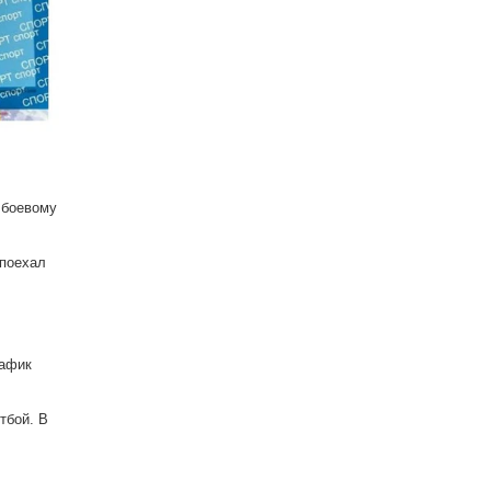
 боевому
 поехал
рафик
отбой. В