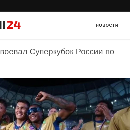
НОВОСТИ
авоевал Суперкубок России по
Тайный гость: доставка Капибара
Тайный гость: ресто