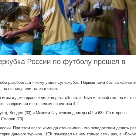
ркубка России по футболу прошел в
обы разобраться – кому уйдет Суперкубок. Первый тайм был за «Зенито
 но не получили голов в ответ.
 игры и даже «расчехлил» ворота «Зенита». Был и второй гол, но и это 
тч завершился в его пользу со счетом 4:2.
та), Вендел (33) и Максим Глушенков дважды (42 и 68). Со стороны
 Смолов (70).
оссии. При этом всего команда становилась его обладателем девять раз
тории данного турнира. ЦСК побеждал на нем только семь раз, а «Локом