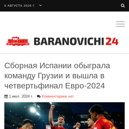
8 АВГУСТА 2026 Г.
Togg
navig
Сборная Испании обыграла
команду Грузии и вышла в
четвертьфинал Евро-2024
1 июл. 2024 г.
Комментариев нет