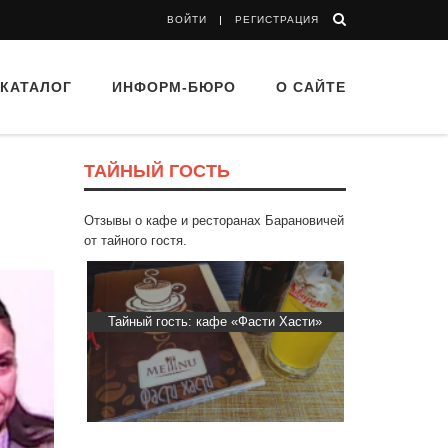
ВОЙТИ
РЕГИСТРАЦИЯ
КАТАЛОГ
ИНФОРМ-БЮРО
О САЙТЕ
ТАЙНЫЙ ГОСТЬ
Отзывы о кафе и ресторанах Барановичей
от тайного гостя.
втограф»
Тайный гость: кафе «Фасти Хасти»
Тайный гос