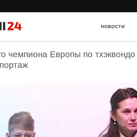
НОВОСТИ
го чемпиона Европы по тхэквондо
епортаж
Тайный гость: кафе «А