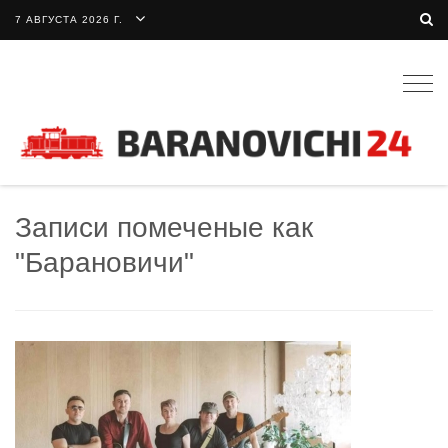
7 АВГУСТА 2026 Г.
Togg
navig
Записи помеченые как
"Барановичи"