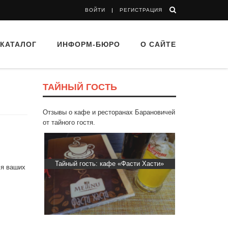
ВОЙТИ
РЕГИСТРАЦИЯ
КАТАЛОГ
ИНФОРМ-БЮРО
О САЙТЕ
ТАЙНЫЙ ГОСТЬ
Отзывы о кафе и ресторанах Барановичей
от тайного гостя.
d Buffet"
Тайный гость: кафе «Фасти Хасти»
Тайный гост
ля ваших