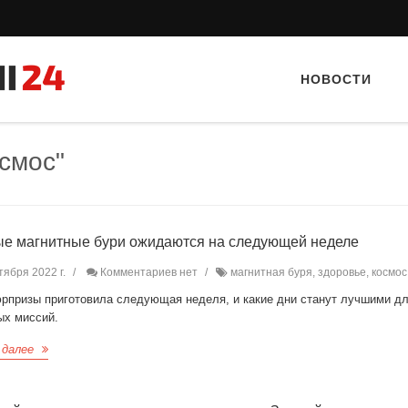
НОВОСТИ
смос"
е магнитные бури ожидаются на следующей неделе
тября 2022 г.
Комментариев нет
магнитная буря, здоровье, космос
Тайный гость: ресторан «Пиросмани»
Тайный гость: Кафе "Gran
юрпризы приготовила следующая неделя, и какие дни станут лучшими д
ых миссий.
 далее