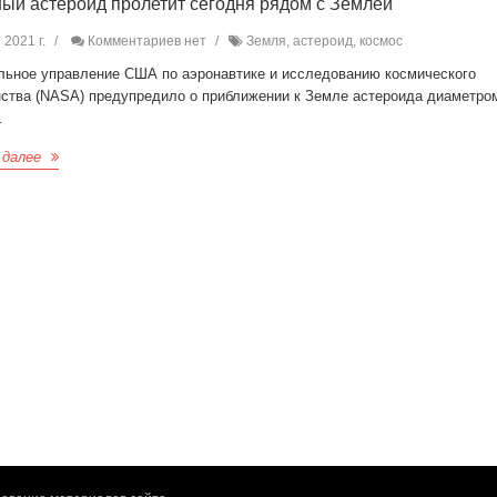
ый астероид пролетит сегодня рядом с Землей
 2021 г.
Комментариев нет
Земля, астероид, космос
льное управление США по аэронавтике и исследованию космического
нства (NASA) предупредило о приближении к Земле астероида диаметром
.
 далее