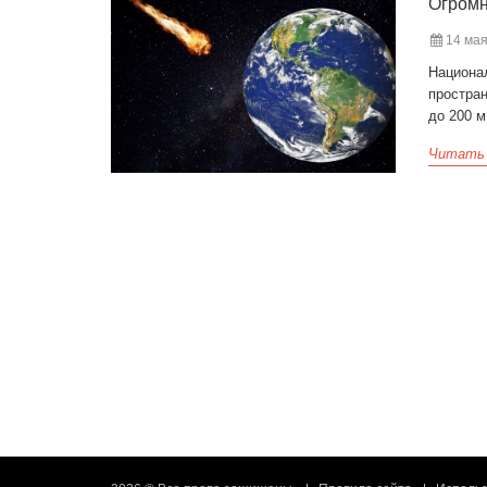
Огромн
14 мая
Национа
простра
до 200 м
Читать