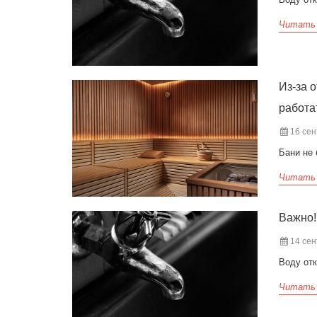
Читать
Из-за 
работа
16 сен
Бани не 
Читать
Важно!
14 сен
Воду отк
Читать