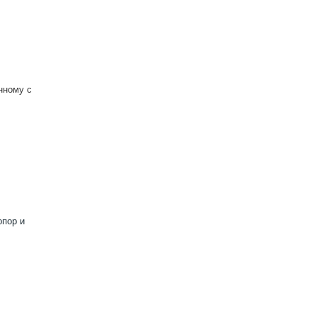
нному с
опор и