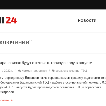
НОВОСТИ
тключение"
Барановичах будут отключать горячую воду в августе
та 2022 г.
Комментариев нет
вода, отключение, ТЭЦ
Тайный гость: Ресторан “Папараць
Тайный гость: Кафе "Gran
о утвержденному Барановичским горисполкомом графику подготовки те
Кветка”
оборудования Барановичской ТЭЦ к работе в осенне-зимний период, с 0.
до 24.00 15 августа будет производиться остановка ТЭЦ и опрессовка
гистралей.
 далее