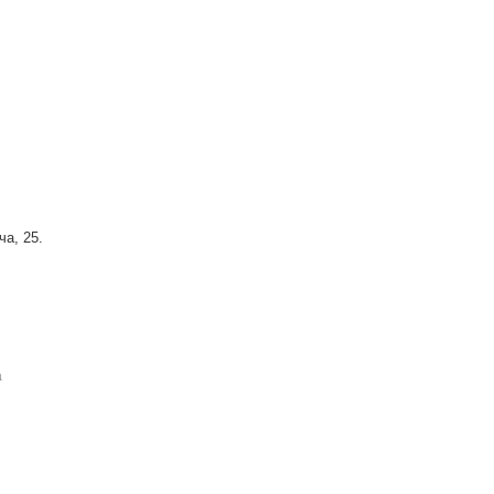
ча, 25.
а