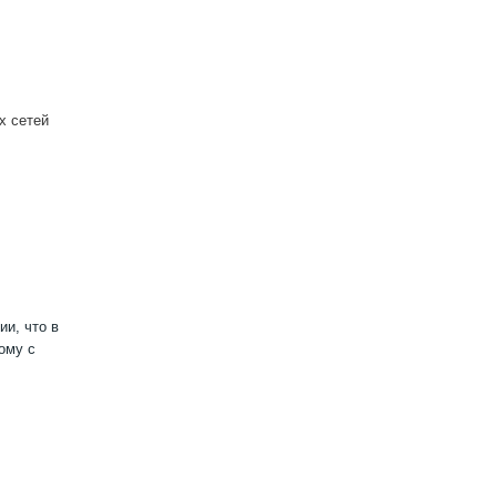
х сетей
ии, что в
ому с