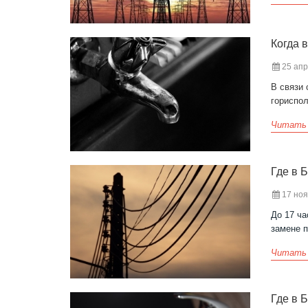
Когда 
25 апр
В связи 
гориспо
Читать
Где в 
17 ноя
До 17 ча
замене 
Читать
Где в 