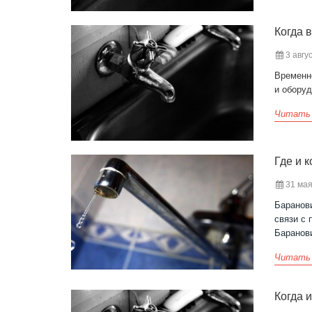
Когда 
3 авгус
Временн
и обору
Читать
Где и 
31 мая
Баранови
связи с 
Баранов
Читать
Когда 