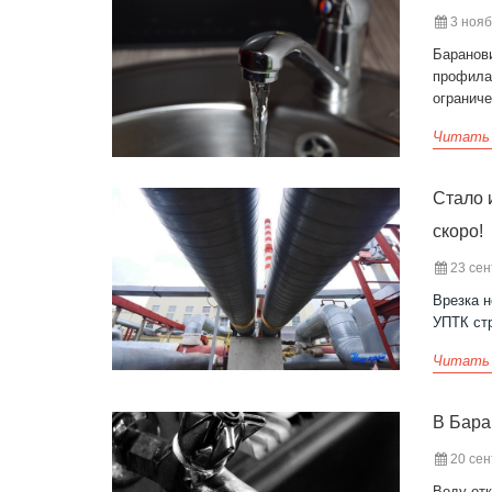
3 нояб
Баранов
профила
огранич
Читать
Стало 
скоро!
23 сен
Врезка 
УПТК ст
Читать
В Бара
20 сен
Воду отк