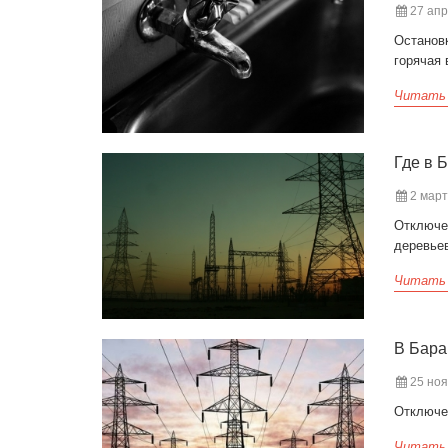
27 апр
Остановк
горячая 
Читать
Где в 
2 март
Отключен
деревье
Читать
В Бара
25 ноя
Отключен
Читать