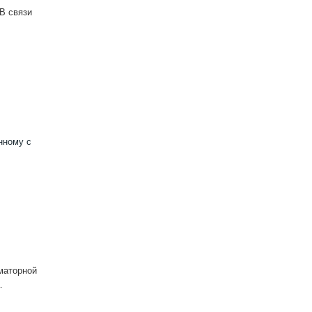
 В связи
нному с
рматорной
.