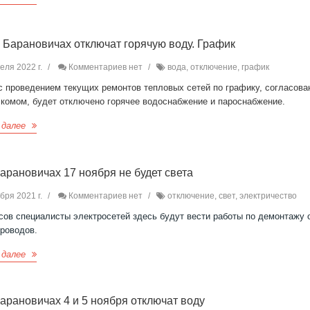
в Барановичах отключат горячую воду. График
еля 2022 г.
Комментариев нет
вода, отключение, график
с проведением текущих ремонтов тепловых сетей по графику, согласова
лкомом, будет отключено горячее водоснабжение и пароснабжение.
 далее
Барановичах 17 ноября не будет света
бря 2021 г.
Комментариев нет
отключение, свет, электричество
сов специалисты электросетей здесь будут вести работы по демонтажу 
проводов.
 далее
Барановичах 4 и 5 ноября отключат воду