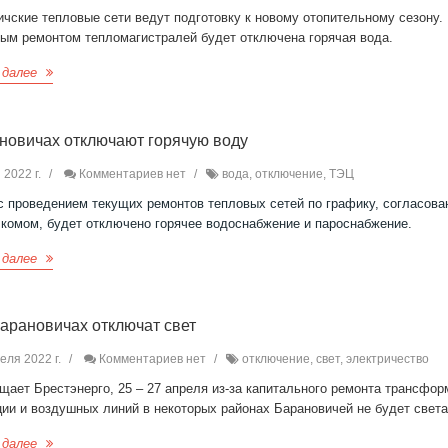
чские тепловые сети ведут подготовку к новому отопительному сезону.
вым ремонтом тепломагистралей будет отключена горячая вода.
 далее
новичах отключают горячую воду
 2022 г.
Комментариев нет
вода, отключение, ТЭЦ
с проведением текущих ремонтов тепловых сетей по графику, согласова
лкомом, будет отключено горячее водоснабжение и пароснабжение.
 далее
Барановичах отключат свет
еля 2022 г.
Комментариев нет
отключение, свет, электричество
щает Брестэнерго, 25 – 27 апреля из-за капитального ремонта трансфо
ии и воздушных линий в некоторых районах Барановичей не будет света
 далее