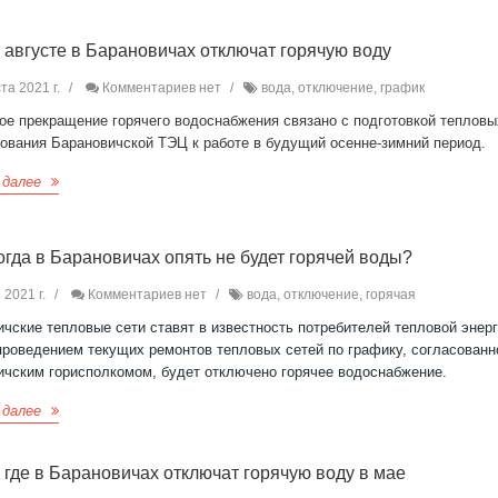
в августе в Барановичах отключат горячую воду
та 2021 г.
Комментариев нет
вода, отключение, график
ое прекращение горячего водоснабжения связано с подготовкой тепловы
дования Барановичской ТЭЦ к работе в будущий осенне-зимний период.
 далее
когда в Барановичах опять не будет горячей воды?
 2021 г.
Комментариев нет
вода, отключение, горячая
чские тепловые сети ставят в известность потребителей тепловой энерг
проведением текущих ремонтов тепловых сетей по графику, согласованн
ичским горисполкомом, будет отключено горячее водоснабжение.
 далее
и где в Барановичах отключат горячую воду в мае