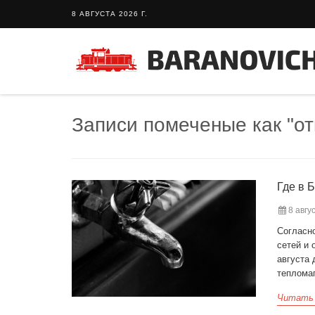
8 АВГУСТА 2026 Г.
Записи помеченые как "о
Где в 
8 авгус
Согласн
сетей и 
августа 
теплома
Читать