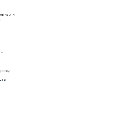
онтных и
я
 -
провод
исты