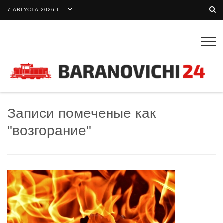
7 АВГУСТА 2026 Г.
Togg
navig
Записи помеченые как
"возгорание"