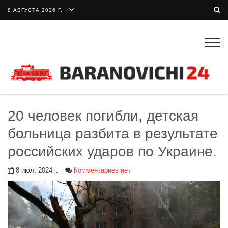
8 АВГУСТА 2026 Г.
Togg
navig
20 человек погибли, детская
больница разбита в результате
российских ударов по Украине.
8 июл. 2024 г.
Комментариев нет