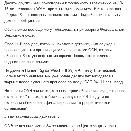
Десять других были приговорены к тюремному заключению на 10-
15 лет, сообщает WAM, при этом один обвиняемый был оправдан, а
24 дела были признаны неприемлемыми. Подробности остальных
дел не сообщаются.
Обвиняемые все еще могут обжаловать приговоры в Федеральном
Верховном суде.
Судебный процесс, который начался в декабре, был осужден
правозащитными организациями и экспертами ООН, которые
обвиняют богатую нефтью монархию Персидского залива в
подавлении инакомыслия.
По данным Human Rights Watch (HRW) и Amnesty International,
большинство обвиняемых уже более десяти лет находятся в
тюрьме после судебного процесса по делу "ОАЭ 94" 11 лет назад.
Но власти ОАЭ заявляют, что последние обвинения "существенно
отличаются" от тех, что были выдвинуты в 2013 году, и не
включали обвинений в финансировании "террористической
организации".
- "Насильственные действия" -
ОАЭ не назвали имена 84 обвиняемых, но Центр защиты прав