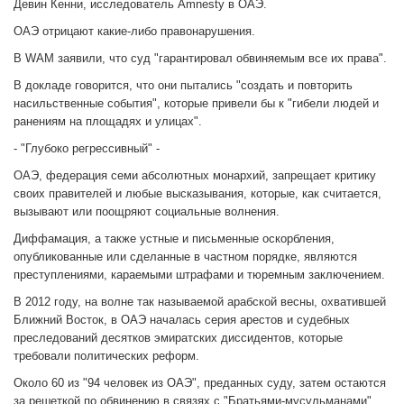
Девин Кенни, исследователь Amnesty в ОАЭ.
ОАЭ отрицают какие-либо правонарушения.
В WAM заявили, что суд "гарантировал обвиняемым все их права".
В докладе говорится, что они пытались "создать и повторить
насильственные события", которые привели бы к "гибели людей и
ранениям на площадях и улицах".
- "Глубоко регрессивный" -
ОАЭ, федерация семи абсолютных монархий, запрещает критику
своих правителей и любые высказывания, которые, как считается,
вызывают или поощряют социальные волнения.
Диффамация, а также устные и письменные оскорбления,
опубликованные или сделанные в частном порядке, являются
преступлениями, караемыми штрафами и тюремным заключением.
В 2012 году, на волне так называемой арабской весны, охватившей
Ближний Восток, в ОАЭ началась серия арестов и судебных
преследований десятков эмиратских диссидентов, которые
требовали политических реформ.
Около 60 из "94 человек из ОАЭ", преданных суду, затем остаются
за решеткой по обвинению в связях с "Братьями-мусульманами",