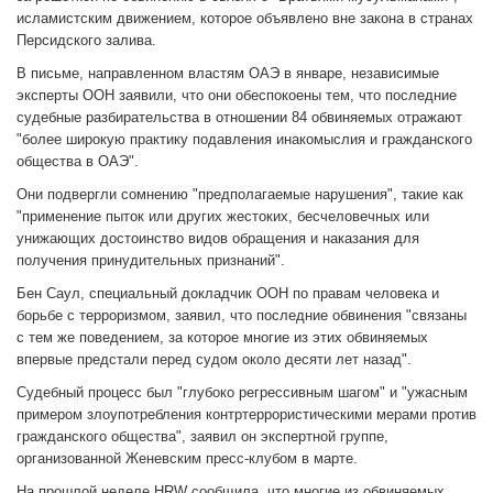
исламистским движением, которое объявлено вне закона в странах
Персидского залива.
В письме, направленном властям ОАЭ в январе, независимые
эксперты ООН заявили, что они обеспокоены тем, что последние
судебные разбирательства в отношении 84 обвиняемых отражают
"более широкую практику подавления инакомыслия и гражданского
общества в ОАЭ".
Они подвергли сомнению "предполагаемые нарушения", такие как
"применение пыток или других жестоких, бесчеловечных или
унижающих достоинство видов обращения и наказания для
получения принудительных признаний".
Бен Саул, специальный докладчик ООН по правам человека и
борьбе с терроризмом, заявил, что последние обвинения "связаны
с тем же поведением, за которое многие из этих обвиняемых
впервые предстали перед судом около десяти лет назад".
Судебный процесс был "глубоко регрессивным шагом" и "ужасным
примером злоупотребления контртеррористическими мерами против
гражданского общества", заявил он экспертной группе,
организованной Женевским пресс-клубом в марте.
На прошлой неделе HRW сообщила, что многие из обвиняемых