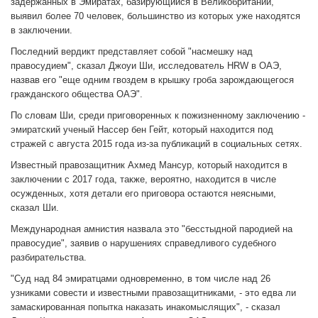
задержанных в Эмиратах, базирующийся в Великобритании,
выявил более 70 человек, большинство из которых уже находятся
в заключении.
Последний вердикт представляет собой "насмешку над
правосудием", сказал Джоуи Ши, исследователь HRW в ОАЭ,
назвав его "еще одним гвоздем в крышку гроба зарождающегося
гражданского общества ОАЭ".
По словам Ши, среди приговоренных к пожизненному заключению -
эмиратский ученый Нассер бен Гейт, который находится под
стражей с августа 2015 года из-за публикаций в социальных сетях.
Известный правозащитник Ахмед Мансур, который находится в
заключении с 2017 года, также, вероятно, находится в числе
осужденных, хотя детали его приговора остаются неясными,
сказал Ши.
Международная амнистия назвала это "бесстыдной пародией на
правосудие", заявив о нарушениях справедливого судебного
разбирательства.
"Суд над 84 эмиратцами одновременно, в том числе над 26
узниками совести и известными правозащитниками, - это едва ли
замаскированная попытка наказать инакомыслящих", - сказал