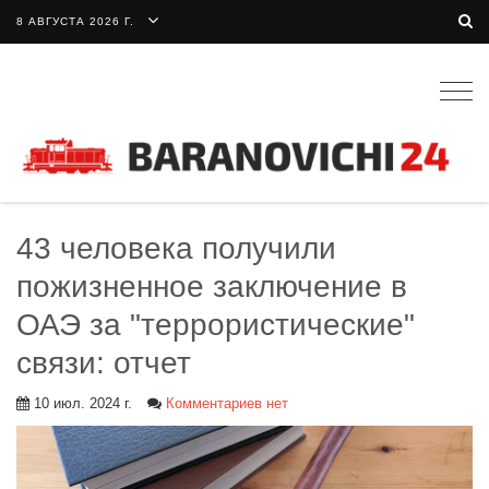
8 АВГУСТА 2026 Г.
Togg
navig
43 человека получили
пожизненное заключение в
ОАЭ за "террористические"
связи: отчет
10 июл. 2024 г.
Комментариев нет