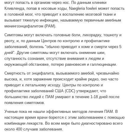
могут попасть в организм через нос. По данным клиники
Кливленда, попав в носовые ходы, Naegleria fowleri может попасть
в головной мозг, что приводит к воспалению мозговой ткани и
вызывает тяжелую инфекцию, называемую первичным амебным
менингоэнцефалитом (PAM).
Симптомы могут включать головные боли, лихорадку, тошноту и
рвоту, и, по данным Центров по контролю и профилактике
заболеваний, болезнь "обычно приводит к коме и смерти через 5
дней". Другие симптомы могут включать онемение шеи,
спутанность сознания, отсутствие внимания к людям и
окружающей обстановке, потерю равновесия и галлюцинации.
Смертность от энцефалита, вызываемого амебой, чрезвычайно
высока, и, хотя заражение происходит крайне редко, оно часто
приводит к летальному исходу. Центры по контролю и
профилактике заболеваний США (CDC) утверждают, что
большинство людей с ПАМ умирают в течение 1-18 дней после
появления симптомов.
Ученые пока не нашли эффективных методов лечения ПАМ. В
настоящее время врачи борются с этим заболеванием с помощью
комбинации лекарств. Во всем мире было диагностировано всего
около 400 случаев заболевания.