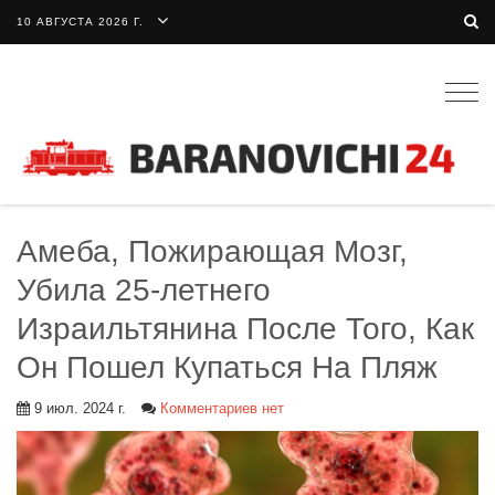
10 АВГУСТА 2026 Г.
Togg
navig
Амеба, Пожирающая Мозг,
Убила 25-летнего
Израильтянина После Того, Как
Он Пошел Купаться На Пляж
9 июл. 2024 г.
Комментариев нет