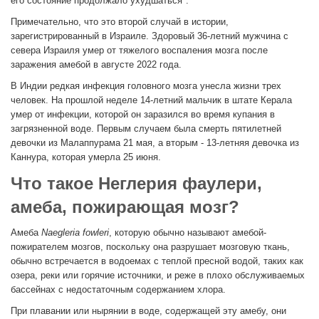
его состояние продолжало ухудшаться".
Примечательно, что это второй случай в истории,
зарегистрированный в Израиле. Здоровый 36-летний мужчина с
севера Израиля умер от тяжелого воспаления мозга после
заражения амебой в августе 2022 года.
В Индии редкая инфекция головного мозга унесла жизни трех
человек. На прошлой неделе 14-летний мальчик в штате Керала
умер от инфекции, которой он заразился во время купания в
загрязненной воде. Первым случаем была смерть пятилетней
девочки из Малаппурама 21 мая, а вторым - 13-летняя девочка из
Каннура, которая умерла 25 июня.
Что такое Неглерия фаулери,
амеба, пожирающая мозг?
Амеба
Naegleria fowleri
, которую обычно называют амебой-
пожирателем мозгов, поскольку она разрушает мозговую ткань,
обычно встречается в водоемах с теплой пресной водой, таких как
озера, реки или горячие источники, и реже в плохо обслуживаемых
бассейнах с недостаточным содержанием хлора.
При плавании или нырянии в воде, содержащей эту амебу, они