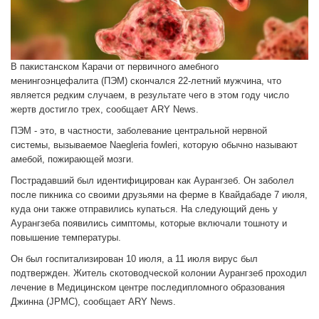
В пакистанском Карачи от первичного амебного
менингоэнцефалита (ПЭМ) скончался 22-летний мужчина, что
является редким случаем, в результате чего в этом году число
жертв достигло трех, сообщает ARY News.
ПЭМ - это, в частности, заболевание центральной нервной
системы, вызываемое Naegleria fowleri, которую обычно называют
амебой, пожирающей мозги.
Пострадавший был идентифицирован как Аурангзеб. Он заболел
после пикника со своими друзьями на ферме в Квайдабаде 7 июля,
куда они также отправились купаться. На следующий день у
Аурангзеба появились симптомы, которые включали тошноту и
повышение температуры.
Он был госпитализирован 10 июля, а 11 июля вирус был
подтвержден. Житель скотоводческой колонии Аурангзеб проходил
лечение в Медицинском центре последипломного образования
Джинна (JPMC), сообщает ARY News.