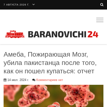
7 АВГУСТА 2026 Г.
Togg
navig
Амеба, Пожирающая Мозг,
убила пакистанца после того,
как он пошел купаться: отчет
14 июл. 2024 г.
Комментариев нет