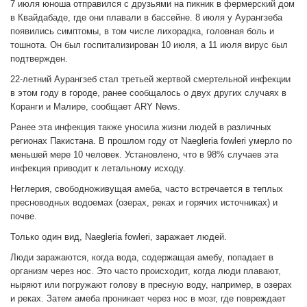
7 июля юноша отправился с друзьями на пикник в фермерский дом
в Квайдабаде, где они плавали в бассейне. 8 июля у Аурангзеба
появились симптомы, в том числе лихорадка, головная боль и
тошнота. Он был госпитализирован 10 июля, а 11 июля вирус был
подтвержден.
22-летний Аурангзеб стал третьей жертвой смертельной инфекции
в этом году в городе, ранее сообщалось о двух других случаях в
Коранги и Малире, сообщает ARY News.
Ранее эта инфекция также уносила жизни людей в различных
регионах Пакистана. В прошлом году от Naegleria fowleri умерло по
меньшей мере 10 человек. Установлено, что в 98% случаев эта
инфекция приводит к летальному исходу.
Неглерия, свободноживущая амеба, часто встречается в теплых
пресноводных водоемах (озерах, реках и горячих источниках) и
почве.
Только один вид, Naegleria fowleri, заражает людей.
Люди заражаются, когда вода, содержащая амебу, попадает в
организм через нос. Это часто происходит, когда люди плавают,
ныряют или погружают голову в пресную воду, например, в озерах
и реках. Затем амеба проникает через нос в мозг, где повреждает