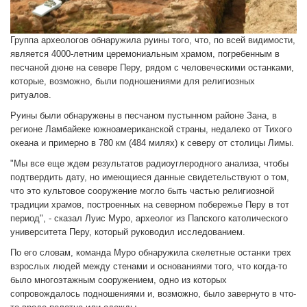
Группа археологов обнаружила руины того, что, по всей видимости,
является 4000-летним церемониальным храмом, погребенным в
песчаной дюне на севере Перу, рядом с человеческими останками,
которые, возможно, были подношениями для религиозных
ритуалов.
Руины были обнаружены в песчаном пустынном районе Зана, в
регионе Ламбайеке южноамериканской страны, недалеко от Тихого
океана и примерно в 780 км (484 милях) к северу от столицы Лимы.
"Мы все еще ждем результатов радиоуглеродного анализа, чтобы
подтвердить дату, но имеющиеся данные свидетельствуют о том,
что это культовое сооружение могло быть частью религиозной
традиции храмов, построенных на северном побережье Перу в тот
период", - сказал Луис Муро, археолог из Папского католического
университета Перу, который руководил исследованием.
По его словам, команда Муро обнаружила скелетные останки трех
взрослых людей между стенами и основаниями того, что когда-то
было многоэтажным сооружением, одно из которых
сопровождалось подношениями и, возможно, было завернуто в что-