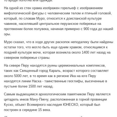
то вроде полотна или одежды.
На одной из стен храма изображен горельеф с изображением
мифологической фигуры с человеческим телом и птичьей головой,
который, по словам Муро, относится к доиспанской культуре
чавинов, населявшей центральное перуанское побережье на
протяжении более полувека, начиная примерно с 900 года до нашей
эры.
Муро сказал, что в ходе других раскопок неподалеку были найдены
остатки того, что могло быть еще одним храмом, относящимся к
поздней культуре моче, которая возникла около 1400 лет назад на
северном побережье страны.
На севере Перу находятся руины церемониальных комплексов,
таких как Священный город Караль, возраст которого составляет
около 5000 лет, в то время как в регионе Ика на юге Перу
находятся линии Наска - таинственные геоглифы, высеченные в
пустыне более 1500 лет назад.
Самым выдающимся археологическим памятником Перу является
цитадель инков Мачу-Пикчу, расположенная в горной провинции
Куско, объект Всемирного наследия ЮНЕСКО, который был
построен в середине 15 века.