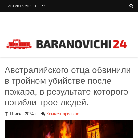
8 АВГУСТА 2026 Г.
Togg
navig
Австралийского отца обвинили
в тройном убийстве после
пожара, в результате которого
погибли трое людей.
11 июл. 2024 г.
Комментариев нет