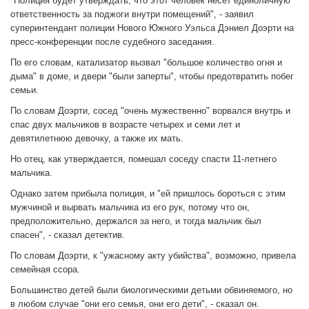
"Полиция будет утверждать, что этот человек несет единоличную
ответственность за поджоги внутри помещений", - заявил
суперинтендант полиции Нового Южного Уэльса Дэниел Доэрти на
пресс-конференции после судебного заседания.
По его словам, катализатор вызвал "большое количество огня и
дыма" в доме, и двери "были заперты", чтобы предотвратить побег
семьи.
По словам Доэрти, сосед "очень мужественно" ворвался внутрь и
спас двух мальчиков в возрасте четырех и семи лет и
девятилетнюю девочку, а также их мать.
Но отец, как утверждается, помешал соседу спасти 11-летнего
мальчика.
Однако затем прибыла полиция, и "ей пришлось бороться с этим
мужчиной и вырвать мальчика из его рук, потому что он,
предположительно, держался за него, и тогда мальчик был
спасен", - сказал детектив.
По словам Доэрти, к "ужасному акту убийства", возможно, привела
семейная ссора.
Большинство детей были биологическими детьми обвиняемого, но
в любом случае "они его семья, они его дети", - сказал он.