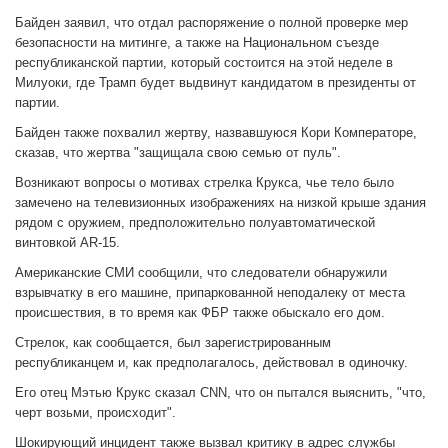
Байден заявил, что отдал распоряжение о полной проверке мер
безопасности на митинге, а также на Национальном съезде
республиканской партии, который состоится на этой неделе в
Милуоки, где Трамп будет выдвинут кандидатом в президенты от
партии.
Байден также похвалил жертву, назвавшуюся Кори Комператоре,
сказав, что жертва "защищала свою семью от пуль".
Возникают вопросы о мотивах стрелка Крукса, чье тело было
замечено на телевизионных изображениях на низкой крыше здания
рядом с оружием, предположительно полуавтоматической
винтовкой AR-15.
Американские СМИ сообщили, что следователи обнаружили
взрывчатку в его машине, припаркованной неподалеку от места
происшествия, в то время как ФБР также обыскало его дом.
Стрелок, как сообщается, был зарегистрированным
республиканцем и, как предполагалось, действовал в одиночку.
Его отец Мэтью Крукс сказал CNN, что он пытался выяснить, "что,
черт возьми, происходит".
Шокирующий инцидент также вызвал критику в адрес службы