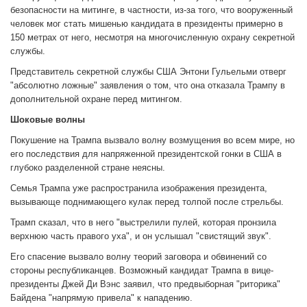
безопасности на митинге, в частности, из-за того, что вооруженный
человек мог стать мишенью кандидата в президенты примерно в
150 метрах от него, несмотря на многочисленную охрану секретной
службы.
Представитель секретной службы США Энтони Гульельми отверг
"абсолютно ложные" заявления о том, что она отказала Трампу в
дополнительной охране перед митингом.
Шоковые волны
Покушение на Трампа вызвало волну возмущения во всем мире, но
его последствия для напряженной президентской гонки в США в
глубоко разделенной стране неясны.
Семья Трампа уже распространила изображения президента,
вызывающе поднимающего кулак перед толпой после стрельбы.
Трамп сказал, что в него "выстрелили пулей, которая пронзила
верхнюю часть правого уха", и он услышал "свистящий звук".
Его спасение вызвало волну теорий заговора и обвинений со
стороны республиканцев. Возможный кандидат Трампа в вице-
президенты Джей Ди Вэнс заявил, что предвыборная "риторика"
Байдена "напрямую привела" к нападению.