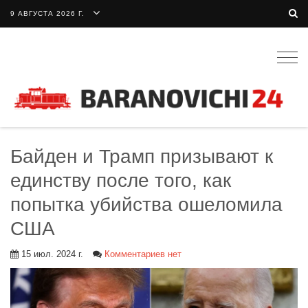
9 АВГУСТА 2026 Г.
Togg
navig
Байден и Трамп призывают к
единству после того, как
попытка убийства ошеломила
США
15 июл. 2024 г.
Комментариев нет