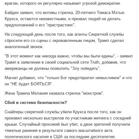
врагом, которого он регулярно называет угрозой демократии.
Байден заявил, что мотивы стрелка, 20-летнего Томаса Мэтью
Крукса, остаются неизвестными, и призвал людей не делать
предположений о его "пристрастиях".
На следующий день после того, как агенты Секретной службы
сбросили его со сцены с окровавленным лицом, Трамп сделал
аналогичный звонок.
"В этот момент как никогда важно, чтобы мы были едины", - заявил
Трамп в заявлении в своей социальной сети Truth, добавив, что
американцы не должны позволить "Злу победить".
Магнат добавил, что "только Бог предотвратил немыслимое" и что
он "НЕ будет БОЯТЬСЯ".
Жена Трампа Мелания назвала стрелка "монстром".
Сбой в системе безопасности?
Снайперы секретной службы убили Крукса после того, как он
произвел несколько выстрелов по участникам митинга с соседней
крыши. Случайный прохожий был убит, а двое зрителей получили
тяжелые ранения в результате самого масштабного акта
политического насилия в США за последние десятилетия.