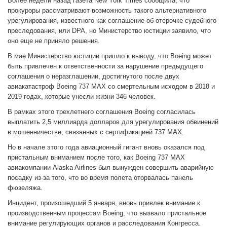
Более недели назад газета New York Times сообщила, что
прокуроры рассматривают возможность такого альтернативного
урегулирования, известного как соглашение об отсрочке судебного
преследования, или DPA, но Министерство юстиции заявило, что
оно еще не приняло решения.
В мае Министерство юстиции пришло к выводу, что Boeing может
быть привлечен к ответственности за нарушение предыдущего
соглашения о неразглашении, достигнутого после двух
авиакатастроф Boeing 737 MAX со смертельным исходом в 2018 и
2019 годах, которые унесли жизни 346 человек.
В рамках этого трехлетнего соглашения Boeing согласилась
выплатить 2,5 миллиарда долларов для урегулирования обвинений
в мошенничестве, связанных с сертификацией 737 MAX.
Но в начале этого года авиационный гигант вновь оказался под
пристальным вниманием после того, как Boeing 737 MAX
авиакомпании Alaska Airlines был вынужден совершить аварийную
посадку из-за того, что во время полета оторвалась панель
фюзеляжа.
Инцидент, произошедший 5 января, вновь привлек внимание к
производственным процессам Boeing, что вызвало пристальное
внимание регулирующих органов и расследования Конгресса.