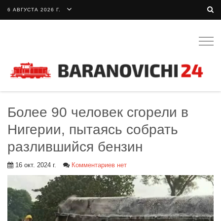
6 АВГУСТА 2026 Г.
Togg
navig
Более 90 человек сгорели в
Нигерии, пытаясь собрать
разлившийся бензин
16 окт. 2024 г.
Комментариев нет