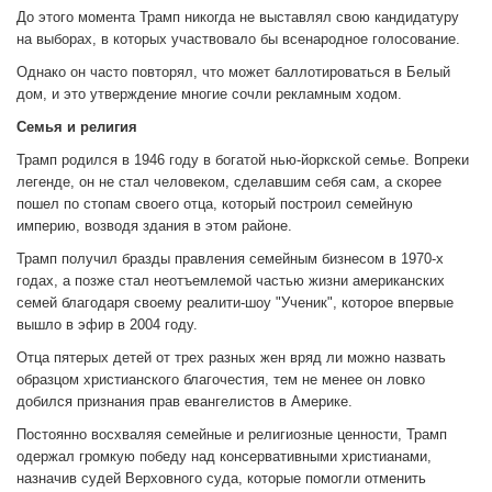
До этого момента Трамп никогда не выставлял свою кандидатуру
на выборах, в которых участвовало бы всенародное голосование.
Однако он часто повторял, что может баллотироваться в Белый
дом, и это утверждение многие сочли рекламным ходом.
Семья и религия
Трамп родился в 1946 году в богатой нью-йоркской семье. Вопреки
легенде, он не стал человеком, сделавшим себя сам, а скорее
пошел по стопам своего отца, который построил семейную
империю, возводя здания в этом районе.
Трамп получил бразды правления семейным бизнесом в 1970-х
годах, а позже стал неотъемлемой частью жизни американских
семей благодаря своему реалити-шоу "Ученик", которое впервые
вышло в эфир в 2004 году.
Отца пятерых детей от трех разных жен вряд ли можно назвать
образцом христианского благочестия, тем не менее он ловко
добился признания прав евангелистов в Америке.
Постоянно восхваляя семейные и религиозные ценности, Трамп
одержал громкую победу над консервативными христианами,
назначив судей Верховного суда, которые помогли отменить