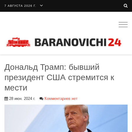
7 АВГУСТА 2026 Г.
Togg
navig
Дональд Трамп: бывший
президент США стремится к
мести
28 июн. 2024 г.
Комментариев нет