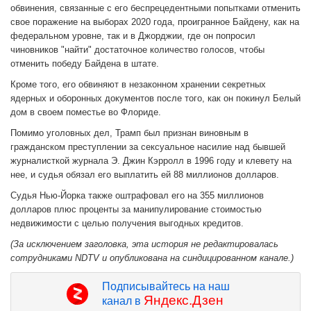
обвинения, связанные с его беспрецедентными попытками отменить
свое поражение на выборах 2020 года, проигранное Байдену, как на
федеральном уровне, так и в Джорджии, где он попросил
чиновников "найти" достаточное количество голосов, чтобы
отменить победу Байдена в штате.
Кроме того, его обвиняют в незаконном хранении секретных
ядерных и оборонных документов после того, как он покинул Белый
дом в своем поместье во Флориде.
Помимо уголовных дел, Трамп был признан виновным в
гражданском преступлении за сексуальное насилие над бывшей
журналисткой журнала Э. Джин Кэрролл в 1996 году и клевету на
нее, и судья обязал его выплатить ей 88 миллионов долларов.
Судья Нью-Йорка также оштрафовал его на 355 миллионов
долларов плюс проценты за манипулирование стоимостью
недвижимости с целью получения выгодных кредитов.
(За исключением заголовка, эта история не редактировалась
сотрудниками NDTV и опубликована на синдицированном канале.)
Подписывайтесь на наш
Яндекс.Дзен
канал в