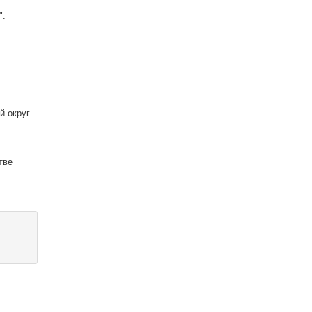
".
й округ
тве