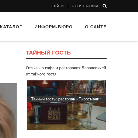
ВОЙТИ
РЕГИСТРАЦИЯ
КАТАЛОГ
ИНФОРМ-БЮРО
О САЙТЕ
ТАЙНЫЙ ГОСТЬ
Отзывы о кафе и ресторанах Барановичей
от тайного гостя.
“Папараць
Тайный гость: ресторан «Пиросмани»
Тайный гост