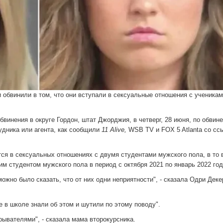
бвинили в том, что они вступали в сексуальные отношения с ученикам
инения в округе Гордон, штат Джорджия, в четверг, 28 июня, по обвин
удника или агента, как сообщили
11 Alive,
WSB TV и FOX 5 Atlanta со сс
ся в сексуальных отношениях с двумя студентами мужского пола, в то 
м студентом мужского пола в период с октября 2021 по январь 2022 год
можно было сказать, что от них одни неприятности", - сказала Одри Деке
 в школе знали об этом и шутили по этому поводу".
рывателями", - сказала мама второкурсника.