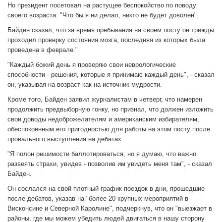
Но президент посетовал на растущее беспокойство по поводу
своего возраста: "Что бы я ни делал, никто не будет доволен".
Байден сказал, что за время пребывания на своем посту он трижды
проходил проверку состояния мозга, последняя из которых была
проведена в феврале."
"Каждый божий день я проверяю свои неврологические
способности - решения, которые я принимаю каждый день", - сказал
он, указывая на возраст как на источник мудрости.
Кроме того, Байден заявил журналистам в четверг, что намерен
продолжить предвыборную гонку, но признал, что должен изложить
свои доводы недоброжелателям и американским избирателям,
обеспокоенным его пригодностью для работы на этом посту после
провального выступления на дебатах.
"Я полон решимости баллотироваться, но я думаю, что важно
развеять страхи, увидев - позволив им увидеть меня там", - сказал
Байден.
Он сослался на свой плотный график поездок в дни, прошедшие
после дебатов, указав на "более 20 крупных мероприятий в
Висконсине и Северной Каролине", подчеркнув, что он "выезжает в
районы, где мы можем убедить людей двигаться в нашу сторону