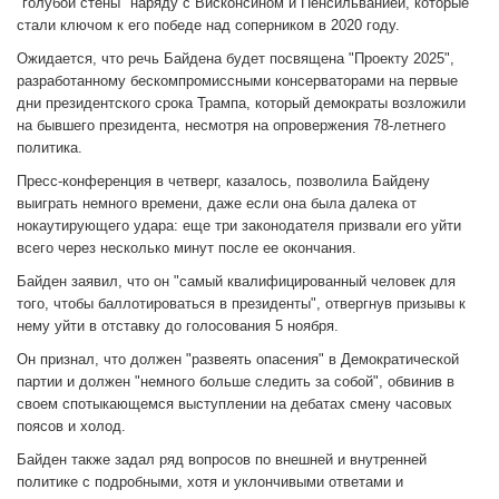
"голубой стены" наряду с Висконсином и Пенсильванией, которые
стали ключом к его победе над соперником в 2020 году.
Ожидается, что речь Байдена будет посвящена "Проекту 2025",
разработанному бескомпромиссными консерваторами на первые
дни президентского срока Трампа, который демократы возложили
на бывшего президента, несмотря на опровержения 78-летнего
политика.
Пресс-конференция в четверг, казалось, позволила Байдену
выиграть немного времени, даже если она была далека от
нокаутирующего удара: еще три законодателя призвали его уйти
всего через несколько минут после ее окончания.
Байден заявил, что он "самый квалифицированный человек для
того, чтобы баллотироваться в президенты", отвергнув призывы к
нему уйти в отставку до голосования 5 ноября.
Он признал, что должен "развеять опасения" в Демократической
партии и должен "немного больше следить за собой", обвинив в
своем спотыкающемся выступлении на дебатах смену часовых
поясов и холод.
Байден также задал ряд вопросов по внешней и внутренней
политике с подробными, хотя и уклончивыми ответами и