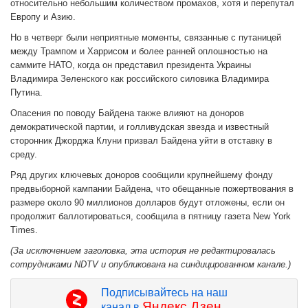
относительно небольшим количеством промахов, хотя и перепутал
Европу и Азию.
Но в четверг были неприятные моменты, связанные с путаницей
между Трампом и Харрисом и более ранней оплошностью на
саммите НАТО, когда он представил президента Украины
Владимира Зеленского как российского силовика Владимира
Путина.
Опасения по поводу Байдена также влияют на доноров
демократической партии, и голливудская звезда и известный
сторонник Джорджа Клуни призвал Байдена уйти в отставку в
среду.
Ряд других ключевых доноров сообщили крупнейшему фонду
предвыборной кампании Байдена, что обещанные пожертвования в
размере около 90 миллионов долларов будут отложены, если он
продолжит баллотироваться, сообщила в пятницу газета New York
Times.
(За исключением заголовка, эта история не редактировалась
сотрудниками NDTV и опубликована на синдицированном канале.)
Подписывайтесь на наш
Яндекс.Дзен
канал в