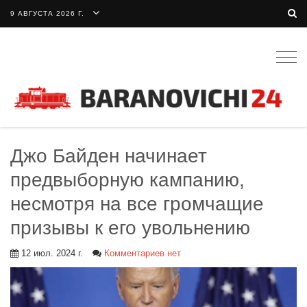
9 АВГУСТА 2026 Г.
Togg
navig
Джо Байден начинает
предвыборную кампанию,
несмотря на все громчащие
призывы к его увольнению
12 июл. 2024 г.
Комментариев нет