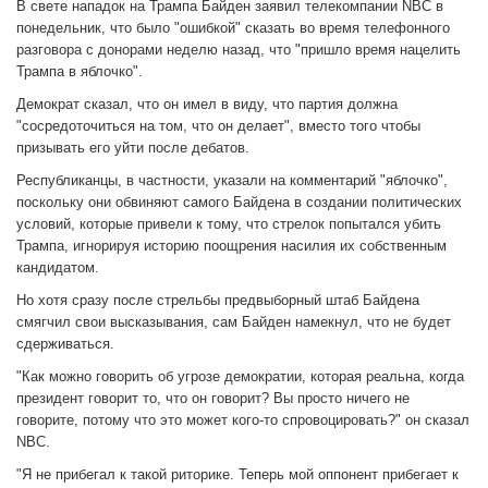
В свете нападок на Трампа Байден заявил телекомпании NBC в
понедельник, что было "ошибкой" сказать во время телефонного
разговора с донорами неделю назад, что "пришло время нацелить
Трампа в яблочко".
Демократ сказал, что он имел в виду, что партия должна
"сосредоточиться на том, что он делает", вместо того чтобы
призывать его уйти после дебатов.
Республиканцы, в частности, указали на комментарий "яблочко",
поскольку они обвиняют самого Байдена в создании политических
условий, которые привели к тому, что стрелок попытался убить
Трампа, игнорируя историю поощрения насилия их собственным
кандидатом.
Но хотя сразу после стрельбы предвыборный штаб Байдена
смягчил свои высказывания, сам Байден намекнул, что не будет
сдерживаться.
"Как можно говорить об угрозе демократии, которая реальна, когда
президент говорит то, что он говорит? Вы просто ничего не
говорите, потому что это может кого-то спровоцировать?" он сказал
NBC.
"Я не прибегал к такой риторике. Теперь мой оппонент прибегает к