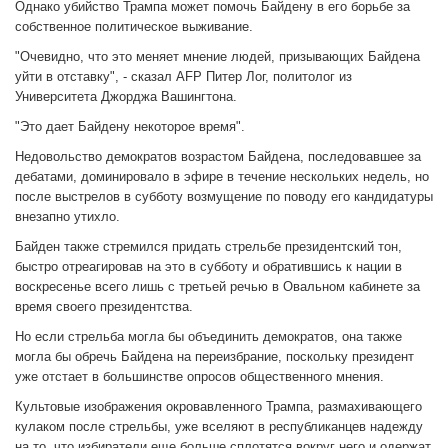
Однако убийство Трампа может помочь Байдену в его борьбе за
собственное политическое выживание.
"Очевидно, что это меняет мнение людей, призывающих Байдена
уйти в отставку", - сказал AFP Питер Лог, политолог из
Университета Джорджа Вашингтона.
"Это дает Байдену некоторое время".
Недовольство демократов возрастом Байдена, последовавшее за
дебатами, доминировало в эфире в течение нескольких недель, но
после выстрелов в субботу возмущение по поводу его кандидатуры
внезапно утихло.
Байден также стремился придать стрельбе президентский тон,
быстро отреагировав на это в субботу и обратившись к нации в
воскресенье всего лишь с третьей речью в Овальном кабинете за
время своего президентства.
Но если стрельба могла бы объединить демократов, она также
могла бы обречь Байдена на переизбрание, поскольку президент
уже отстает в большинстве опросов общественного мнения.
Культовые изображения окровавленного Трампа, размахивающего
кулаком после стрельбы, уже вселяют в республиканцев надежду
на то, что избиратели еще больше сплотятся вокруг него и одержат