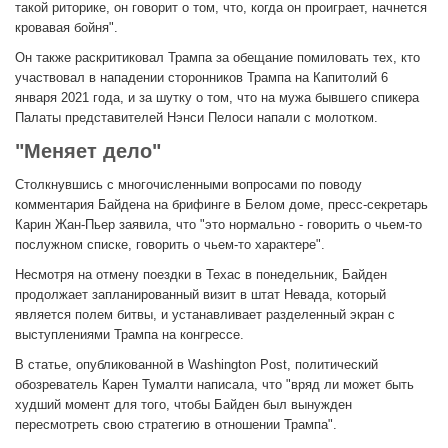
такой риторике, он говорит о том, что, когда он проиграет, начнется
кровавая бойня".
Он также раскритиковал Трампа за обещание помиловать тех, кто
участвовал в нападении сторонников Трампа на Капитолий 6
января 2021 года, и за шутку о том, что на мужа бывшего спикера
Палаты представителей Нэнси Пелоси напали с молотком.
"Меняет дело"
Столкнувшись с многочисленными вопросами по поводу
комментария Байдена на брифинге в Белом доме, пресс-секретарь
Карин Жан-Пьер заявила, что "это нормально - говорить о чьем-то
послужном списке, говорить о чьем-то характере".
Несмотря на отмену поездки в Техас в понедельник, Байден
продолжает запланированный визит в штат Невада, который
является полем битвы, и устанавливает разделенный экран с
выступлениями Трампа на конгрессе.
В статье, опубликованной в Washington Post, политический
обозреватель Карен Тумалти написала, что "вряд ли может быть
худший момент для того, чтобы Байден был вынужден
пересмотреть свою стратегию в отношении Трампа".