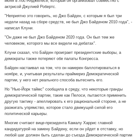
июня в Лос-Анджелесе, который он организовал совместно с
актрисой Джулией Робертс.
"Неприятно это говорить, но Джо Байден, с которым я был три
недели назад на сборе средств, не был Джо Байденом 2010 года", -
написал Клуни.
"Он даже не был Джо Байденом 2020 года. Он был тем же
человеком, которого мы все видели на дебатах".
Клуни сказал, что Байден проиграет президентские выборы, а
демократы также потеряют обе палаты Конгресса.
Байден настаивал на том, что он намерен баллотироваться в
ноябре, и, учитывая результаты праймериз Демократической
партии, у него нет реального способа вытеснить его.
Но "Нью-Йорк таймс" сообщила в среду, что некоторые гранды
демократической партии, такие как Пелоси, пытаются применить
другую тактику - апеллировать к его рациональной стороне, а не
разжигать упрямство, которое стало движущей силой его
политической карьеры.
Многие считают вице-президента Камалу Харрис главной
кандидатурой на замену Байдену, если он уйдет в отставку, но
любой шаг должен быть сделан до съезда Демократической партии