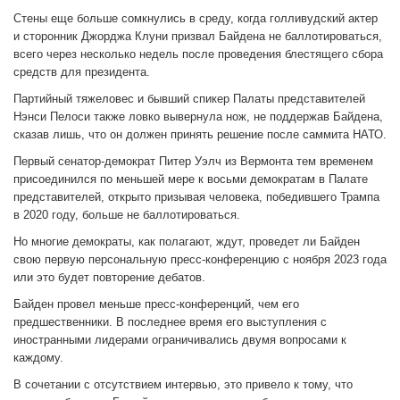
Стены еще больше сомкнулись в среду, когда голливудский актер
и сторонник Джорджа Клуни призвал Байдена не баллотироваться,
всего через несколько недель после проведения блестящего сбора
средств для президента.
Партийный тяжеловес и бывший спикер Палаты представителей
Нэнси Пелоси также ловко вывернула нож, не поддержав Байдена,
сказав лишь, что он должен принять решение после саммита НАТО.
Первый сенатор-демократ Питер Уэлч из Вермонта тем временем
присоединился по меньшей мере к восьми демократам в Палате
представителей, открыто призывая человека, победившего Трампа
в 2020 году, больше не баллотироваться.
Но многие демократы, как полагают, ждут, проведет ли Байден
свою первую персональную пресс-конференцию с ноября 2023 года
или это будет повторение дебатов.
Байден провел меньше пресс-конференций, чем его
предшественники. В последнее время его выступления с
иностранными лидерами ограничивались двумя вопросами к
каждому.
В сочетании с отсутствием интервью, это привело к тому, что