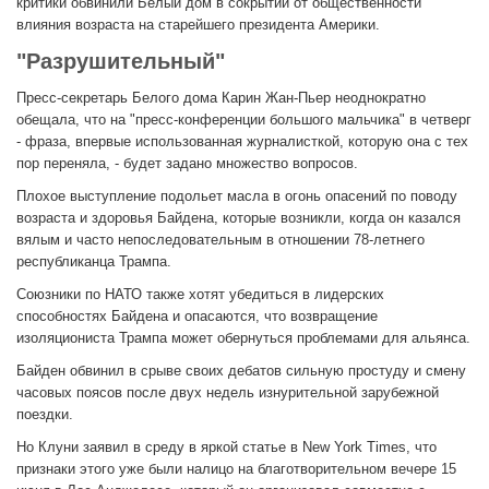
критики обвинили Белый дом в сокрытии от общественности
влияния возраста на старейшего президента Америки.
"Разрушительный"
Пресс-секретарь Белого дома Карин Жан-Пьер неоднократно
обещала, что на "пресс-конференции большого мальчика" в четверг
- фраза, впервые использованная журналисткой, которую она с тех
пор переняла, - будет задано множество вопросов.
Плохое выступление подольет масла в огонь опасений по поводу
возраста и здоровья Байдена, которые возникли, когда он казался
вялым и часто непоследовательным в отношении 78-летнего
республиканца Трампа.
Союзники по НАТО также хотят убедиться в лидерских
способностях Байдена и опасаются, что возвращение
изоляциониста Трампа может обернуться проблемами для альянса.
Байден обвинил в срыве своих дебатов сильную простуду и смену
часовых поясов после двух недель изнурительной зарубежной
поездки.
Но Клуни заявил в среду в яркой статье в New York Times, что
признаки этого уже были налицо на благотворительном вечере 15