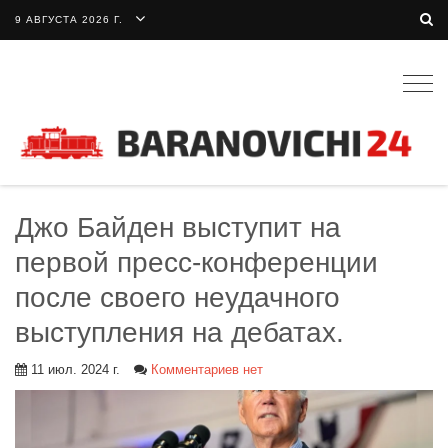
9 АВГУСТА 2026 Г.
Togg
navig
Джо Байден выступит на
первой пресс-конференции
после своего неудачного
выступления на дебатах.
11 июл. 2024 г.
Комментариев нет