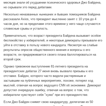
месяцев знали об ухудшении психического здоровья Джо Байдена,
но скрывали это перед дебатами.
Несколько неназванных нынешних и бывших помощников Байдена
рассказали Axios, что президент мысленно занят с 10 утра до 4
часов дня, но за пределами этого времени у него чаще случаются
словесные срывы и усталость.
Примечательно, что возраст президента Байдена вызывает особое
беспокойство у избирателей, и некоторые демократы призывали его
уйти в отставку в пользу нового кандидата. Несмотря на слабые
результаты опросов общественного мнения и вопросы о его
возрасте, он придерживается своего плана баллотироваться на
второй срок.
Однако тревожное выступление 81-летнего президента на
президентских дебатах 27 июня вновь вызвало призывы к его
отставке. Байден, которого часто видели растерянным и
застывшим на публичных мероприятиях, похоже, потерял ход
мыслей, отвечая на вопрос ведущего CNN об экономике. Демократ
допустил очередную ошибку, отвечая на вопрос о том, что
избиратели чувствуют себя "хуже" при его президентстве.
Если Джо Байден снимет свою кандидатуру, делегатам из 50