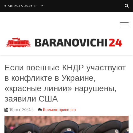
6 АВГУСТА 2026 Г.
Togg
navig
Если военные КНДР участвуют
в конфликте в Украине,
«красные линии» нарушены,
заявили США
19 окт. 2024 г.
Комментариев нет