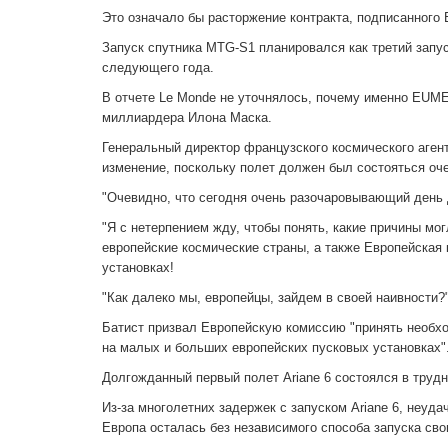
Это означало бы расторжение контракта, подписанного
Запуск спутника MTG-S1 планировался как третий запус
следующего года.
В отчете Le Monde не уточнялось, почему именно EUME
миллиардера Илона Маска.
Генеральный директор французского космического аген
изменение, поскольку полет должен был состояться оче
"Очевидно, что сегодня очень разочаровывающий день д
"Я с нетерпением жду, чтобы понять, какие причины мо
европейские космические страны, а также Европейская 
установках!
"Как далеко мы, европейцы, зайдем в своей наивности?
Батист призвал Европейскую комиссию "принять необхо
на малых и больших европейских пусковых установках"
Долгожданный первый полет Ariane 6 состоялся в труд
Из-за многолетних задержек с запуском Ariane 6, неуда
Европа осталась без независимого способа запуска сво