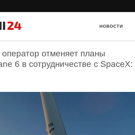
НОВОСТИ
 оператор отменяет планы
ane 6 в сотрудничестве с SpaceX:
Тайный гость: Ресторан “Папараць
Тайный гость: Гастропаб
Кветка”