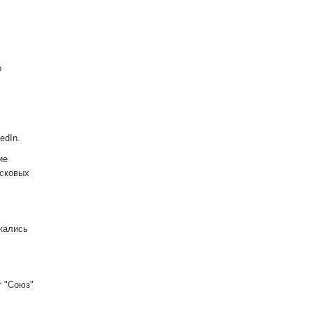
о
edIn.
ие
усковых
кались
т "Союз"