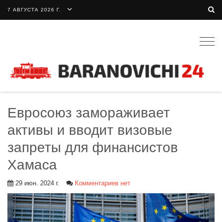
7 АВГУСТА 2026 Г.
Togg
navig
Евросоюз замораживает
активы и вводит визовые
запреты для финансистов
Хамаса
29 июн. 2024 г.
Комментариев нет