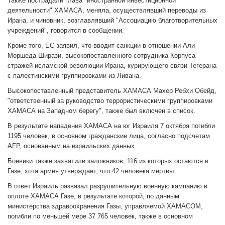
Также пострадали глава "иностранной инвестиционной
деятельности" ХАМАСА, меняла, осуществлявший переводы из
Ирана, и чиновник, возглавлявший "Ассоциацию благотворительных
учреждений", говорится в сообщении.
Кроме того, ЕС заявил, что вводит санкции в отношении Али
Моршеда Ширази, высокопоставленного сотрудника Корпуса
стражей исламской революции Ирана, курирующего связи Тегерана
с палестинскими группировками из Ливана.
Высокопоставленный представитель ХАМАСА Махер Ребхи Обейд,
"ответственный за руководство террористическими группировками
ХАМАСА на Западном берегу", также был включен в список.
В результате нападения ХАМАСА на юг Израиля 7 октября погибли
1195 человек, в основном гражданские лица, согласно подсчетам
AFP, основанным на израильских данных.
Боевики также захватили заложников, 116 из которых остаются в
Газе, хотя армия утверждает, что 42 человека мертвы.
В ответ Израиль развязал разрушительную военную кампанию в
оплоте ХАМАСА Газе, в результате которой, по данным
министерства здравоохранения Газы, управляемой ХАМАСОМ,
погибли по меньшей мере 37 765 человек, также в основном