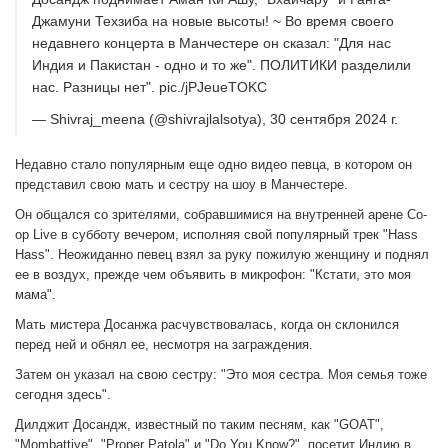
Джамуни Техзиба на новые высоты! ~ Во время своего
недавнего концерта в Манчестере он сказал: "Для нас
Индия и Пакистан - одно и то же". ПОЛИТИКИ разделили
нас. Разницы нет". pic./jPJeueTOKC
— Shivraj_meena (@shivrajlalsotya), 30 сентября 2024 г.
Недавно стало популярным еще одно видео певца, в котором он
представил свою мать и сестру на шоу в Манчестере.
Он общался со зрителями, собравшимися на внутренней арене Co-
op Live в субботу вечером, исполняя свой популярный трек "Hass
Hass". Неожиданно певец взял за руку пожилую женщину и поднял
ее в воздух, прежде чем объявить в микрофон: "Кстати, это моя
мама".
Мать мистера Досанжа расчувствовалась, когда он склонился
перед ней и обнял ее, несмотря на заграждения.
Затем он указал на свою сестру: "Это моя сестра. Моя семья тоже
сегодня здесь".
Дилджит Досандж, известный по таким песням, как "GOAT",
"Mombattiye", "Proper Patola" и "Do You Know?", посетит Индию в