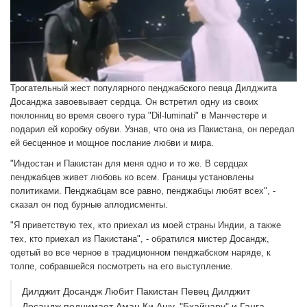
Трогательный жест популярного пенджабского певца Дилджита
Досанджа завоевывает сердца. Он встретил одну из своих
поклонниц во время своего тура "Dil-luminati" в Манчестере и
подарил ей коробку обуви. Узнав, что она из Пакистана, он передал
ей бесценное и мощное послание любви и мира.
"Индостан и Пакистан для меня одно и то же. В сердцах
пенджабцев живет любовь ко всем. Границы установлены
политиками. Пенджабцам все равно, пенджабцы любят всех", -
сказал он под бурные аплодисменты.
"Я приветствую тех, кто приехал из моей страны Индии, а также
тех, кто приехал из Пакистана", - обратился мистер Досандж,
одетый во все черное в традиционном пенджабском наряде, к
толпе, собравшейся посмотреть на его выступление.
Дилджит Досандж Любит Пакистан Певец Дилджит
Досандж поднимает Аман Ки Ашу, "Бхайчару" и Ганга-