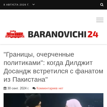
8 АВГУСТА 2026 Г.
Togg
navig
"Границы, очерченные
политиками": когда Дилджит
Досандж встретился с фанатом
из Пакистана"
30 сент. 2024 г.
Комментариев нет