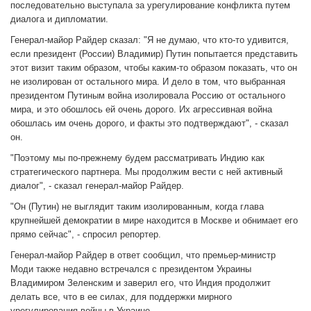
последовательно выступала за урегулирование конфликта путем
диалога и дипломатии.
Генерал-майор Райдер сказал: "Я не думаю, что кто-то удивится,
если президент (России) Владимир) Путин попытается представить
этот визит таким образом, чтобы каким-то образом показать, что он
не изолирован от остального мира. И дело в том, что выбранная
президентом Путиным война изолировала Россию от остального
мира, и это обошлось ей очень дорого. Их агрессивная война
обошлась им очень дорого, и факты это подтверждают", - сказал
он.
"Поэтому мы по-прежнему будем рассматривать Индию как
стратегического партнера. Мы продолжим вести с ней активный
диалог", - сказал генерал-майор Райдер.
"Он (Путин) не выглядит таким изолированным, когда глава
крупнейшей демократии в мире находится в Москве и обнимает его
прямо сейчас", - спросил репортер.
Генерал-майор Райдер в ответ сообщил, что премьер-министр
Моди также недавно встречался с президентом Украины
Владимиром Зеленским и заверил его, что Индия продолжит
делать все, что в ее силах, для поддержки мирного
урегулирования войны в Украине.