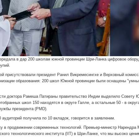
 передала в дар 200 школам южной провинции Шри-Ланка цифровое обору
упий.
ой присутствовали президент Ранил Викремесингхе и Верховный комисс
низации образования: 200 школ Южной провинции были оснащены "умны
ости доктора Рамеша Патираны правительство Индии выделило Совету 
отобранных школ 150 находятся в округе Галле, а остальные 50 - в округ
службы президента (PMD).
0 аудиторий получила по 10 вкладок, говорится в заявлении.
ку в продвижении современных технологий. Премьер-министр Нарендра
ого технологического института (IIT) в Шри-Ланке, что мы высоко ценим