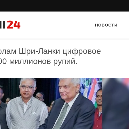
НОВОСТИ
колам Шри-Ланки цифровое
00 миллионов рупий.
Тайный гость: кафе «Фас