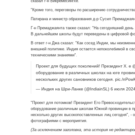
сказал г-н Викремесингхе.
"Кроме того, переговоры по расширению сотрудничества
Патирана и министр образования д-р Сусил Премаджая
Г-н Премаджаянта также сказал: "На сегодняшний ден
В дальнейшем школы будут переведены в цифровой фо
В ответ г-н Джа сказал: "Как сосед Индии, мы неизме
внешней политике. Индия остается непоколебимой в с
техническими знаниями".
Проект для будущих поколений! Президент Х. 
оборудование в различных школах на юге прови
нескольких других сановников сегодня. pic./nPow
— Индия на Шри-Ланке (@IndiainSL) 6 июля 2024 
"Проект для потомков! Президент Его Превосходител
оборудование различным школам Южной провинции в п
несколько других высокопоставленных лиц сегодня", - 
фотографиями с мероприятия.
(За исключением заголовка, эта история не редактиро