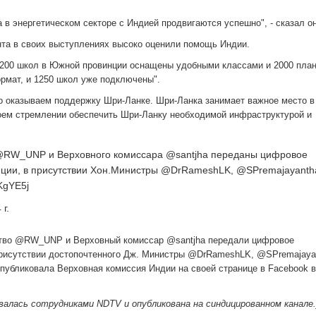
 в энергетическом секторе с Индией продвигаются успешно", - сказал он
нта в своих выступлениях высоко оценили помощь Индии.
ь 200 школ в Южной провинции оснащены удобными классами и 2000 пла
рмат, и 1250 школ уже подключены".
нно оказываем поддержку Шри-Ланке. Шри-Ланка занимает важное место в
воем стремлении обеспечить Шри-Ланку необходимой инфраструктурой и
е @RW_UNP и Верховного комиссара @santjha переданы цифровое
нции, в присутствии Хон.Министры @DrRameshLK, @SPremajayanth
KgYE5j
г.
ьство @RW_UNP и Верховный комиссар @santjha передали цифровое
рисутствии достопочтенного Дж. Министры @DrRameshLK, @SPremajaya
опубликовала Верховная комиссия Индии на своей странице в Facebook 
валась сотрудниками NDTV и опубликована на синдицированном канале.