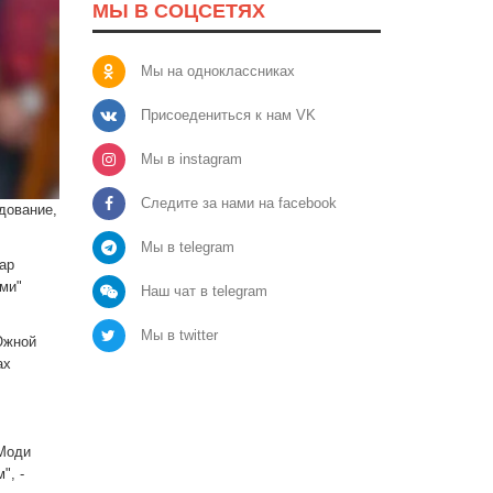
МЫ В СОЦСЕТЯХ
Мы на одноклассниках
Присоедениться к нам VK
Мы в instagram
Следите за нами на facebook
дование,
Мы в telegram
ар
ми"
Наш чат в telegram
Мы в twitter
Южной
ах
 Моди
", -