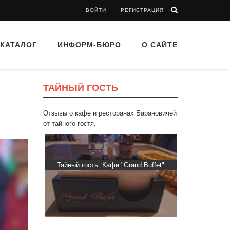
ВОЙТИ
РЕГИСТРАЦИЯ
КАТАЛОГ
ИНФОРМ-БЮРО
О САЙТЕ
ТАЙНЫЙ ГОСТЬ
Отзывы о кафе и ресторанах Барановичей
от тайного гостя.
ти Хасти»
Тайный гость: Кафе "Grand Buffet"
Тайный гость