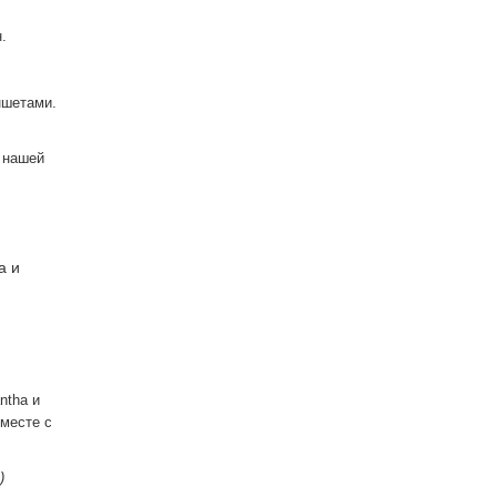
.
ншетами.
 нашей
a и
ntha и
вместе с
)